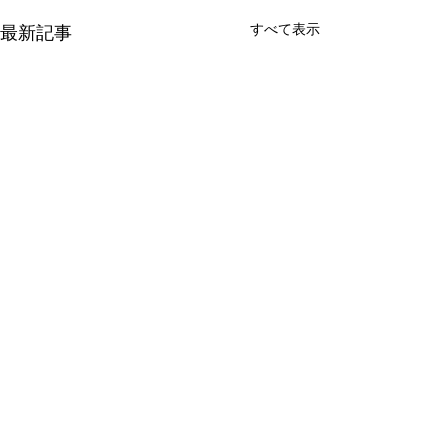
すべて表示
最新記事
新築工事・リノ
ン工事・解体工
新しました
西区上高橋Ｆ様邸
コメント