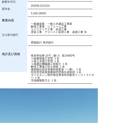
創業年月日
2020年2月22日
資本金
5,000,000円
事業内容
一般建築業 一般土木建設工事業
解体工事業 リフォーム工事
エクステリア工事 造成工事
塗装工事 アスベスト処理工事 基礎工事 等
主な取引銀行
肥後銀行 熊本銀行
免許及び資格
熊本県知事 許可（般-3）第19490号
１級建築施工管理 １名
１級土木施工管理 １名
１級建設機械施工技能士 １名
解体工事施工技士資格 １名
建築物石綿含有建材調査者（一般） １名
特別管理産業廃棄物管理責任者取得 １名
ダイオキシン類作業従事者特別教育インストラクタ
ー １名
宅地建物取引士 １名