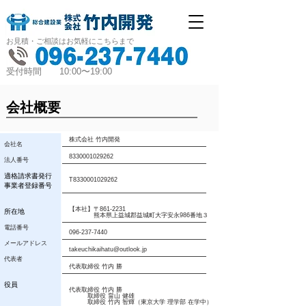
お見積・ご相談はお気軽にこちらまで
受付時間 10:00〜19:00
会社概要
株式会社 竹内開発
会社名
8330001029262
法人番号
適格請求書発行
T8330001029262
事業者登録番号
【本社】〒861-2231
所在地
熊本県上益城郡益城町大字安永986番地３
電話番号
096-237-7440
メールアドレス
takeuchikaihatu@outlook.jp
代表者
代表取締役 竹内 勝
​役員
代表取締役 竹内 勝
取締役 畠山 健雄
取締役 竹内 智輝（東京大学 理学部 在学中）